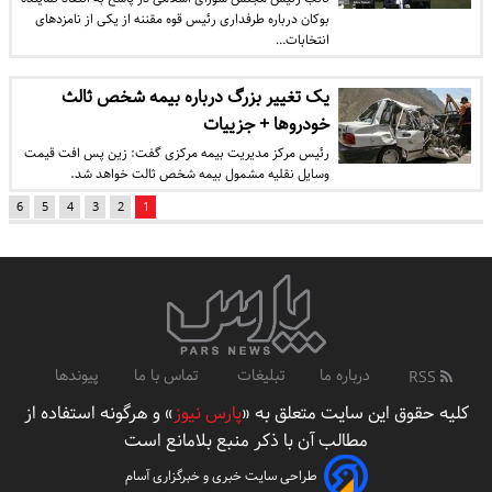
بوکان درباره طرفداری رئیس قوه مقننه از یکی از نامزدهای
انتخابات…
یک تغییر بزرگ درباره بیمه شخص ثالث
خودروها + جزییات
رئیس مرکز مدیریت بیمه مرکزی گفت: زین پس افت قیمت
وسایل نقلیه مشمول بیمه شخص ثالت خواهد شد.
6
5
4
3
2
1
درباره ما
تبلیغات
تماس با ما
پیوندها
RSS
کلیه حقوق این سایت متعلق به «
پارس نیوز
» و هرگونه استفاده از
مطالب آن با ذکر منبع بلامانع است
طراحی سایت خبری و خبرگزاری آسام