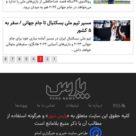
رونالدوی ۳۸ساله قصد خداحافظی از بازی‌های ملی را ندارد و
می‌خواهد در جام جهانی ۲۰۲۶ هم به میدان برود.
مسیر تیم ملی بسکتبال تا جام جهانی / سفر به
۵ کشور
تیم ملی بسکتبال ایران در مسیر آماده سازی خود برای جام
جهانی ۲۰۲۳ و بازی‌های آسیایی ۲۰۲۲ هانگژو، سفرهای متوالی
خواهد داش…
8
7
6
5
4
3
2
1
درباره ما
تبلیغات
تماس با ما
پیوندها
RSS
کلیه حقوق این سایت متعلق به «
پارس نیوز
» و هرگونه استفاده از
مطالب آن با ذکر منبع بلامانع است
طراحی سایت خبری و خبرگزاری آسام