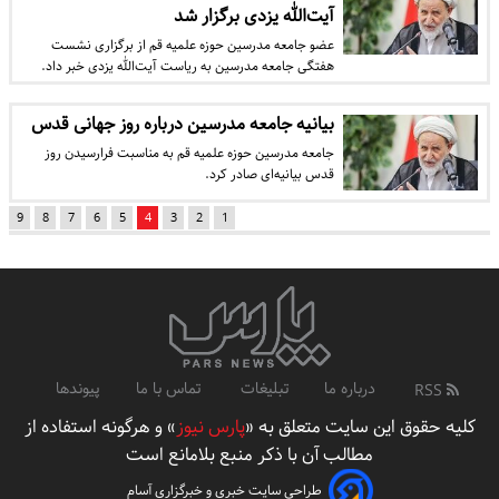
آیت‌الله یزدی برگزار شد
عضو جامعه مدرسین حوزه علمیه قم از برگزاری نشست
هفتگی جامعه مدرسین به ریاست آیت‌الله یزدی خبر داد.
بیانیه جامعه مدرسین درباره روز جهانی قدس
جامعه مدرسین حوزه علمیه قم به مناسبت فرارسیدن روز
قدس بیانیه‌ای صادر کرد.
9
8
7
6
5
4
3
2
1
درباره ما
تبلیغات
تماس با ما
پیوندها
RSS
کلیه حقوق این سایت متعلق به «
پارس نیوز
» و هرگونه استفاده از
مطالب آن با ذکر منبع بلامانع است
طراحی سایت خبری و خبرگزاری آسام