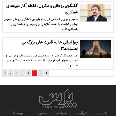
گفتگوی روحانی و مکرون، نقطه آغاز دوره‌های
همکاری
سفیر جمهوری اسلامی ایران در پاریس گفتگوی روسای جمهور
ایران و فرانسه را نقطه آغازینی برای دوره‌ای از همکاری و
همراهی دان…
چرا ایرانی ها به قدرت های بزرگ بی
اعتمادند؟!
امیر هوشنگ کریمی در یادداشتی می نویسد: نقد و بررسی و
تحلیل محتوای این توافق یا نقشه راه، خود مجال دیگری می
طلبد و…
8
7
6
5
4
3
2
1
درباره ما
تبلیغات
تماس با ما
پیوندها
RSS