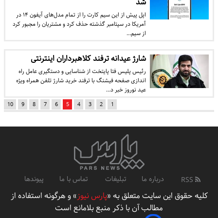
شد
اپل پیش از این سیم‌ کارت را از تمام مدل‌های آیفون ۱۴ در
آمریکا در سپتامبر گذشته حذف کرد و مشتریان را مجبور کرد
از سیم‌…
شارژ عیدانه ترفند کلاهبرداران اینترنتی
رئیس پلیس فتا پایتخت از شناسایی و دستگیری عامل راه
اندازى صفحه فیشنگ با ترفند خرید شارژ تلفن همراه ویژه
عید نوروز خبر د…
10
9
8
7
6
5
4
3
2
1
درباره ما
تبلیغات
تماس با ما
پیوندها
RSS
کلیه حقوق این سایت متعلق به «
پارس نیوز
» و هرگونه استفاده از
مطالب آن با ذکر منبع بلامانع است