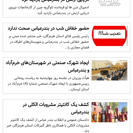
ادمیرال شن ها ئو فرمانده ناوگروه چین از کارخانجات نیروی
دریایی ارتش در بندرعباس بازدید کرد.
حضور خفاش شب در بندرعباس صحت ندارد
رئیس پلیس فتای استان هرمزگان، خبر منتشر شده مبنی بر
حضور خفاش شب در بندرعباس و شهرستان‌های اطراف در
فضای مجازی را…
ایجاد شهرک صنعتی در شهرستان‌های خرم‌آباد
و بندرعباس
هیأت وزیران در جلسه روز چهارشنبه به ریاست روحانی
رییس‌جمهوری با ایجاد شهرک صنعتی شماره (4) خرم‌آباد در
استان لرستان…
کشف یک کانتیتر مشروبات الکلی در
بندرعباس
دادستان عمومی و انقلاب بندر عباس از کشف یک کانتینر
مشروبات الکلی با همکاری ناظر گمرکات استان هرمزگان خبر
داد.