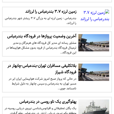
زمین لرزه ۳.۷ بندرعباس را لرزاند
بندرعباس - زمین لرزه ای به بزرگی ۳.۷ ریشتر شهر بندرعباس
را لرزاند.
آخرین وضعیت پروازها در فرودگاه بندرعباس
مشاور رسانه ای مدیر کل فرودگاه های هرمزگان و مدیر
ترمینال فرودگاه بندرعباس از فرود بدون مشکل هواپیماها در
این فرودگاه…
بلاتکلیفی مسافران تهران-بندعباس-چابهار در
فرودگاه شیراز
در حالی که پرواز صبح امروز شرکت هواپیمایی ایران ایر در
مسیر تهران به بندرعباس و سپس چابهار به دلیل شرایط
نامساعد جوی…
پهلوگیری یک ناو روسی در بندرعباس
یک یگان تحقیقاتی و اقیانوس‌شناسی نیروی دریایی روسیه در
منطقه یکم نیروی دریایی ارتش در بندرعباس پهلو گرفت.