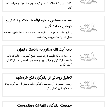
گفت: این کنگره انشاالله در نیمه دوم سال برگزار خواهد شد
که…
مصوبه مجلس درباره ارائه خدمات بهداشتی و
درمانی به ایثارگران
وکلای ملت طرح استفساریه بند «ج» تبصره 16 قانون بودجه
سال 93 را به تصویب رساندند.
نامه آیت الله مکارم به دادستان تهران
در امتداد ارائه طومار درخواست جمع کثیری از خانواده‌های
شاهد و ایثارگران و جانبازان در خصوص تحصیل مطالباتشان،
آیت الله…
تجلیل روحانی از ایثارگران فتح خرمشهر
رییس‌ جمهوری از منتخبین کنگره ملی تجلیل از ایثارگران ویژه
فتح خرمشهر تجلیل کرد.
جمعیت ایثارگران اظهارات رفیق‌دوست را