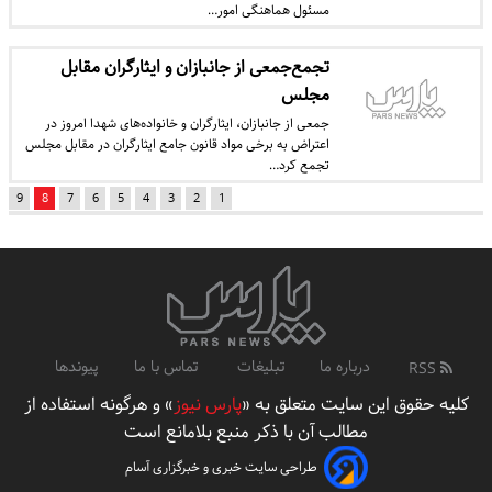
مسئول هماهنگی امور…
تجمع‌جمعی از جانبازان و ایثارگران مقابل
مجلس
جمعی از جانبازان، ایثارگران و خانواده‌های شهدا امروز در
اعتراض به برخی مواد قانون جامع ایثارگران در مقابل مجلس
تجمع کرد…
9
8
7
6
5
4
3
2
1
درباره ما
تبلیغات
تماس با ما
پیوندها
RSS
کلیه حقوق این سایت متعلق به «
پارس نیوز
» و هرگونه استفاده از
مطالب آن با ذکر منبع بلامانع است
طراحی سایت خبری و خبرگزاری آسام