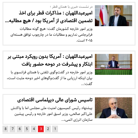
در نشست خبری با همتای قطر ؛
امیرعبداللهیان : مذاکرات قطر برای اخذ
تضمین اقتصادی از آمریکا بود / هیچ مطالبه…
وزیر امور خارجه کشورمان گفت: هیچ گونه مطالبات
فرابرجامی نداریم و مطالبات ما در چارچوب توافق هسته‌ای
۲۰۱۵ است.
امیرعبداللهیان : آمریکا بدون رویکرد مبتنی بر
ابتکار و پیشرفت در دوحه حضور یافت
وزیر امور خارجه در گفت‌وگوی تلفنی با همتای فرانسوی با
بیان اینکه ارزیابی ما از گفت‌وگوهای اخیر دوحه مثبت است،
گفت:…
تاسیس شورای عالی دیپلماسی اقتصادی
پیشنهاد رئیس کمیسیون امنیت ملی مجلس اما با واکنش
علی‌اکبر صالحی، وزیر اسبق امور خارجه و رئیس پیشین
سازمان انرژی اتمی،…
8
7
6
5
4
3
2
1