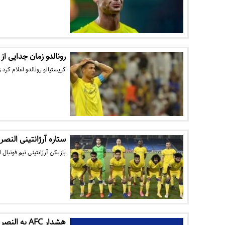
رونالدو زمان جدایی از 
کریستیانو رونالدو اعلام کرد
ستاره آرژانتینی النصر 
بازیکن آرژانتینی تیم فوتبال 
هشدار AFC به النصر و استقلال