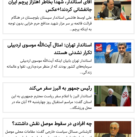
آقای استاندار، شهدا بخاطر اهتزاز پرچم ایران
جانفشانی کردند!+عکس
علی اوسط هاشمی استاندار سیستان بلوچستان در هنگام
قرائت فاتحه بر سر مزار شهید مدافع حرم خزایی بدون توجه
به اینکه پرچم…
استاندار تهران: امثال آیت‌الله موسوی اردبیلی
تکرار نشدنی هستند
استاندار تهران بابیان اینکه آیت‌الله موسوی اردبیلی
سرمایه‌های کشور بودند که از منظر مردم‌داری، تقوا و عالمانه
زندگی…
رئیس جمهور به البرز سفر می‌کند
استاندار البرز با اعلام سفر ریاست محترم جمهوری به این
استان گفت: مراسم استقبال روز چهارشنبه ۲۶ آبان ماه در
محل ورزشگاه…
چه افرادی در سقوط موصل نقش داشتند؟
کارشناس مسائل سیاست خارجی گفت: مقامات محلی موصل