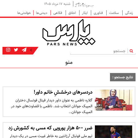
شنبه ۱۷ مرداد ۱۴۰۵
زندگی
سلامت
فناوری
ایثار
اخلاق
فکاهی
دیدنی‌ها
خواندنی‌ها
|
منو
نتایج جستجو :
دردسرهای درخششِ خانم داور!
​گلاره ناظمی به‌ عنوان داور دیدار فینال فوتسال دختران
المپیک جوانان انتخاب شد. ناظمی با قضاوت‌های خود در
المپیک جوانان…
ضرر ۵۰۰‌ هزار یورویی که مسی به کشورش زد
تیم ملی فوتبال آرژانتین به خاطر غیبت مسی در یک دیدار