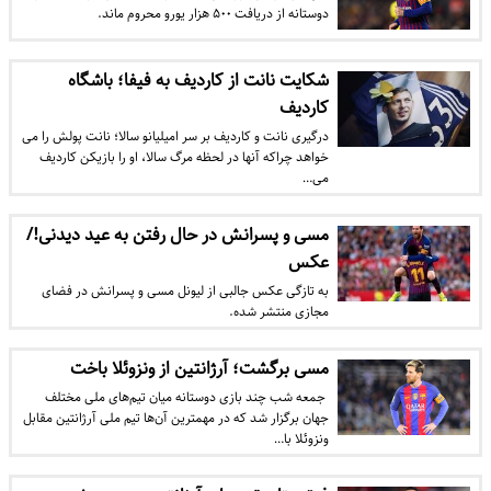
دوستانه از دریافت ۵۰۰ هزار یورو محروم ماند.
شکایت نانت از کاردیف به فیفا؛ باشگاه
کاردیف
​درگیری نانت و کاردیف بر سر امیلیانو سالا؛ نانت پولش را می
خواهد چراکه آنها در لحظه مرگ سالا، او را بازیکن کاردیف
می…
مسی و پسرانش در حال رفتن به عید دیدنی!/
عکس
به تازگی عکس جالبی از لیونل مسی و پسرانش در فضای
مجازی منتشر شده.
مسی برگشت؛ آرژانتین از ونزوئلا باخت
​ جمعه شب چند بازی دوستانه میان تیم‌های ملی مختلف
جهان برگزار شد که در مهمترین آن‌ها تیم ملی آرژانتین مقابل
ونزوئلا با…