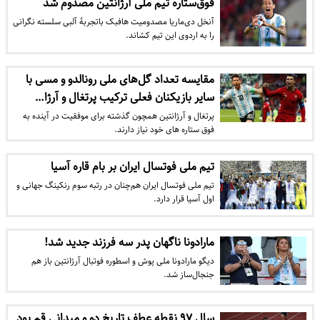
فوق‌ستاره تیم ملی آرژانتین مصدوم شد
آنخل دی‌ماریا مصدومیت هافبک باتجربۀ آلبی سلسته نگرانی
را به اردوی این تیم کشاند.
مقایسه تعداد گل‌هاى ملى رونالدو و مسی با
سایر بازیکنان فعلى ترکیب پرتغال و آرژا…
پرتغال و آرژانتین همچون گذشته برای موفقیت در آینده به
فوق ستاره های خود نیاز دارند.
تیم ملی فوتسال ایران بر بام قاره آسیا
تیم ملی فوتسال ایران هم‌چنان در رتبه سوم رنکینگ جهانی و
اول آسیا قرار دارد.
مارادونا ناگهان پدر سه فرزند جدید شد!
دیگو مارادونا ملی پوش و اسطوره فوتبال آرژانتین باز هم
جنجال‌ساز شد.
سال ۹۷ نقطه عطف تاریخ دو و میدانی قم بود