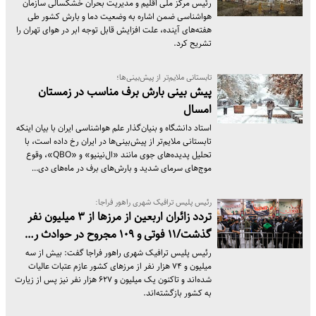
رئیس مرکز ملی اقلیم و مدیریت بحران خشکسالی سازمان
هواشناسی ضمن اشاره به وضعیت دما و بارش کشور طی
هفته‌های آینده، علت افزایش قابل توجه ابر در هوای تهران را
تشریح کرد.
تابستانی ملایم‌تر از پیش‌بینی‌ها؛
پیش بینی بارش برف مناسب در زمستان
امسال
استاد دانشگاه و بنیان‌گذار علم هواشناسی ایران با بیان اینکه
تابستانی ملایم‌تر از پیش‌بینی‌ها در ایران رخ داده است، با
تحلیل پدیده‌های جوی مانند «ال‌نینیو» و «QBO»، وقوع
موج‌های سرمای شدید و بارش‌های برف در ماه‌های دی…
رئیس پلیس ترافیک شهری راهور فراجا:
تردد زائران اربعین از مرزها از ۳ میلیون نفر
گذشت/۱۱ فوتی و ۱۰۹ مجروح در حوادث ر…
رئیس پلیس ترافیک شهری راهور فراجا گفت: بیش از سه
میلیون و ۷۴ هزار نفر از مرزهای کشور عازم عتبات عالیات
شده‌اند و تاکنون یک میلیون و ۶۲۷ هزار نفر نیز پس از زیارت
به کشور بازگشته‌اند.