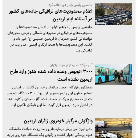
جانشین پلیس راه راهور اعلام کرد:
اعلام محدودیت‌های ترافیکی جاده‌های کشور
در آستانه ایام اربعین
جانشین پلیس راه راهور فراجا از اعمال محدودیت‌ها و
ممنوعیت‌های ترافیکی در محورهای شمالی و برخی محورهای
مواصلاتی کشور همزمان با اربعین حسینی(ع) خبر داد و
گفت: این محدودیت‌ها با هدف ارتقای ایمنی، مدیریت بار
ترافیکی و…
آغاز بازگشت زودتر از موعد زائران
۳۰۰۰ اتوبوس وعده داده شده هنوز وارد طرح
اربعین نشده است
سخنگوی قرارگاه اربعین سازمان راهداری گفت: بر اساس
دستور معاون اول رئیس‌جمهور قرار بود ۳۰۰۰ دستگاه اتوبوس
متعلق به صنایع بزرگ از جمله نفت، گاز، معادن و کارخانه‌ها
در اختیار طرح اربعین قرار گیرد، اما این ناوگان تاکنون از…
واژگونی مرگبار خودروی زائران اربعین
مدیر اورژانس پیش بیمارستانی و مدیریت حوادث دانشگاه
علوم پزشکی اهواز گفت: واژگونی یک دستگاه خودروی پراید