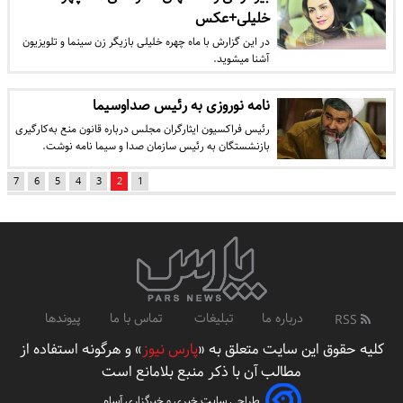
خلیلی+عکس
در این گزارش با ماه چهره خلیلی بازیگر زن سینما و تلویزیون
آشنا می‎شوید.
نامه نوروزی به رئیس صداوسیما
​رئیس فراکسیون ایثارگران مجلس درباره قانون منع به‌کارگیری
بازنشستگان به رئیس سازمان صدا و سیما نامه نوشت.
7
6
5
4
3
2
1
درباره ما
تبلیغات
تماس با ما
پیوندها
RSS
کلیه حقوق این سایت متعلق به «
پارس نیوز
» و هرگونه استفاده از
مطالب آن با ذکر منبع بلامانع است
طراحی سایت خبری و خبرگزاری آسام