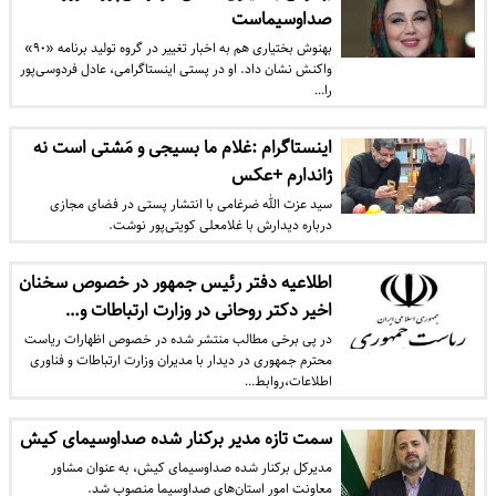
صداوسیماست
بهنوش بختیاری هم به اخبار تغییر در گروه تولید برنامه «۹۰»
واکنش نشان داد. او در پستی اینستاگرامی، عادل فردوسی‌پور
را…
اینستاگرام :غلام ما بسیجی و مَشتی است نه
ژاندارم +عکس
سید عزت الله ضرغامی با انتشار پستی در فضای مجازی
درباره دیدارش با غلامعلی کویتی‌پور نوشت.
اطلاعیه دفتر رئیس جمهور در خصوص سخنان
اخیر دکتر روحانی در وزارت ارتباطات و…
در پی برخی مطالب منتشر شده در خصوص اظهارات ریاست
محترم جمهوری در دیدار با مدیران وزارت ارتباطات و فناوری
اطلاعات،روابط…
سمت تازه مدیر برکنار شده صداوسیمای کیش
مدیرکل برکنار شده صداوسیمای کیش، به عنوان مشاور
معاونت امور استان‌های صداوسیما منصوب شد.