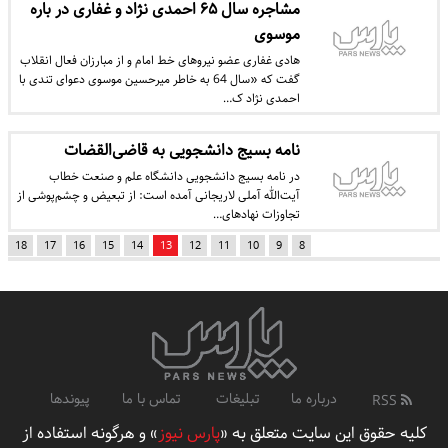
مشاجره سال ۶۵ احمدی نژاد و غفاری در باره
موسوی
هادی غفاری عضو نیروهای خط امام و از مبارزان فعال انقلاب
گفت که «سال 64 به خاطر میرحسین موسوی دعوای تندی با
احمدی نژاد ک…
نامه بسیج دانشجویی به قاضی‌القضات
در نامه بسیج دانشجویی دانشگاه علم ‌و صنعت خطاب
آیت‌الله آملی لاریجانی آمده است: از تبعیض و چشم‌پوشی از
تجاوزات نهادهای…
18
17
16
15
14
13
12
11
10
9
8
درباره ما
تبلیغات
تماس با ما
پیوندها
RSS
کلیه حقوق این سایت متعلق به «
پارس نیوز
» و هرگونه استفاده از