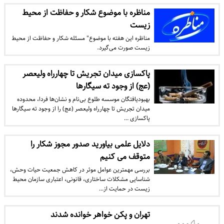
مناظره با موضوع شکار و حفاظت از محیط
زیست
مناظره این هفته با موضوع" مسئله شکار و حفاظت از محیط
زیست صورت می‌گیرد.
پاکسازی میدان تجریش تا چهارراه ولیعصر
(عج) از وجود ته سیگارها
بهبودیافتگان موسسه طلوع بی‌نام و نشان‌ها فردا، محدوده
میدان تجریش تا چهارراه ولیعصر (عج) را از وجود ته سیگارها
پاکسازی …
دلایل علمی بیاورید صدور مجوز شکار را
متوقف می کنیم
بررسی مهمترین عوامل موثر در کاهش جمعیت حیات وحش،
شناسایی مشکلات ساختاری، قانونی، اعتباری سازمان محیط
زیست در حمایت از…
تهران و پکن خواهر خوانده شدند