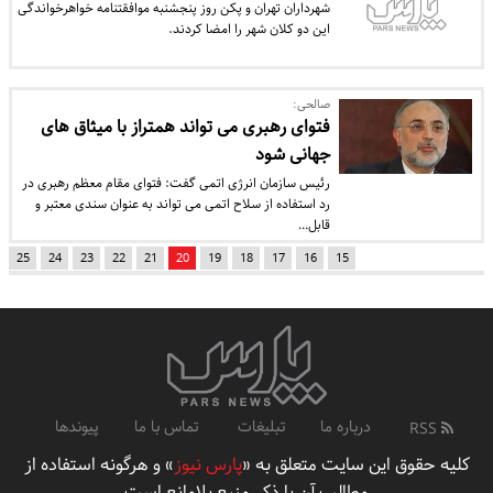
شهرداران تهران و پکن روز پنجشنبه موافقتنامه خواهرخواندگی
این دو کلان شهر را امضا کردند.
صالحی:
فتوای رهبری می تواند همتراز با میثاق های
جهانی شود
رئیس سازمان انرژی اتمی گفت: فتوای مقام معظم رهبری در
رد استفاده از سلاح اتمی می تواند به عنوان سندی معتبر و
قابل…
25
24
23
22
21
20
19
18
17
16
15
درباره ما
تبلیغات
تماس با ما
پیوندها
RSS
کلیه حقوق این سایت متعلق به «
پارس نیوز
» و هرگونه استفاده از
مطالب آن با ذکر منبع بلامانع است