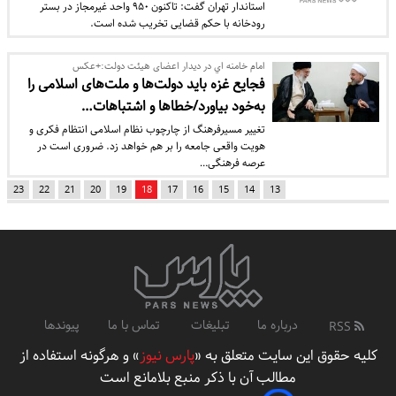
استاندار تهران گفت: تاکنون ۹۵۰ واحد غیرمجاز در بستر
رودخانه با حکم قضایی تخریب شده است.
امام خامنه اي در دیدار اعضای هیئت دولت:+عكس
فجایع غزه باید دولت‌ها و ملت‌های اسلامی را
به‌خود بیاورد/خطاها و اشتباهات…
تغییر مسیرفرهنگ از چارچوب نظام اسلامی انتظام فکری و
هویت واقعی جامعه را بر هم خواهد زد. ضروری است در
عرصه فرهنگی…
23
22
21
20
19
18
17
16
15
14
13
درباره ما
تبلیغات
تماس با ما
پیوندها
RSS
کلیه حقوق این سایت متعلق به «
پارس نیوز
» و هرگونه استفاده از
مطالب آن با ذکر منبع بلامانع است